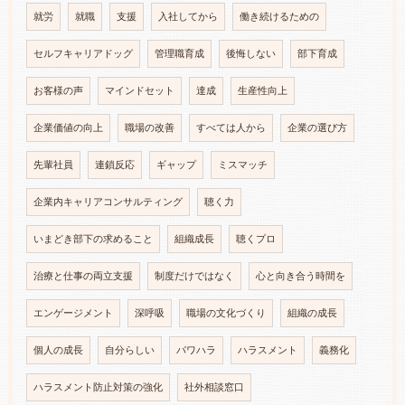
就労
就職
支援
入社してから
働き続けるための
セルフキャリアドッグ
管理職育成
後悔しない
部下育成
お客様の声
マインドセット
達成
生産性向上
企業価値の向上
職場の改善
すべては人から
企業の選び方
先輩社員
連鎖反応
ギャップ
ミスマッチ
企業内キャリアコンサルティング
聴く力
いまどき部下の求めること
組織成長
聴くプロ
治療と仕事の両立支援
制度だけではなく
心と向き合う時間を
エンゲージメント
深呼吸
職場の文化づくり
組織の成長
個人の成長
自分らしい
パワハラ
ハラスメント
義務化
ハラスメント防止対策の強化
社外相談窓口