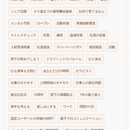
シニア活躍
６５歳までの雇用機会確保
社内で育てるなら
メンタル予防
ロープレ
試験対策
実務経験豊富
ストレスチェック
対面
練習
論述対策
社員の定着
人材育成研修
社員面談
スーパーバイザー
個別面談
試験
部下が辞めてしまう
ドライヘッドスパルーム
ひと休み
心も身体も大切に
あなただけの時間
セラピスト
仕事のモヤモヤ
人間関係のモヤモヤ
仕事との両立問題
創立記念日
10周年
部下の退職防止
1年の振り返り
来年を考える
楽しみにする
ワーク
理想の1日
認定ユーザーとの本物のMBTI
親子でのコミュニケーション