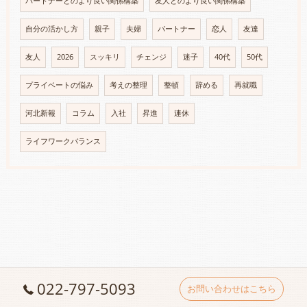
パートナーとのより良い関係構築
友人とのより良い関係構築
自分の活かし方
親子
夫婦
パートナー
恋人
友達
友人
2026
スッキリ
チェンジ
迷子
40代
50代
プライベートの悩み
考えの整理
整頓
辞める
再就職
河北新報
コラム
入社
昇進
連休
ライフワークバランス
022-797-5093
お問い合わせはこちら