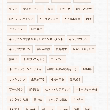
質向上
量は足りてる？
周年
モヤモヤ
曖昧への耐性
自分らしいキャリア
キャリア＝人生
人的資本経営
内省
アグレッシブ
自己表現
キャリコン国家資格キャリアコンサルタント
キャリアプラン
キャリアデザイン
会社が支援
概算要求
セカンドキャリア
振返り
まず聴いてもらう
エンパシー
ネガティブケイパビリティ
組織に今何が必要なのか
2024年
リスキリング
企業を守る
社員を守る
健康経営
若手の関心
福利厚生
社内キャリアアップ
マネージャー候補
オンライン対応
新入生
キャリアの授業
メンター
人材不足
学びの秋
働くママ
2025年
休暇
御礼