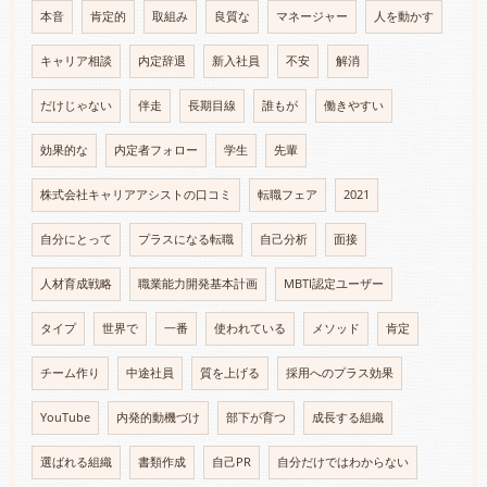
本音
肯定的
取組み
良質な
マネージャー
人を動かす
キャリア相談
内定辞退
新入社員
不安
解消
だけじゃない
伴走
長期目線
誰もが
働きやすい
効果的な
内定者フォロー
学生
先輩
株式会社キャリアアシストの口コミ
転職フェア
2021
自分にとって
プラスになる転職
自己分析
面接
人材育成戦略
職業能力開発基本計画
MBTI認定ユーザー
タイプ
世界で
一番
使われている
メソッド
肯定
チーム作り
中途社員
質を上げる
採用へのプラス効果
YouTube
内発的動機づけ
部下が育つ
成長する組織
選ばれる組織
書類作成
自己PR
自分だけではわからない