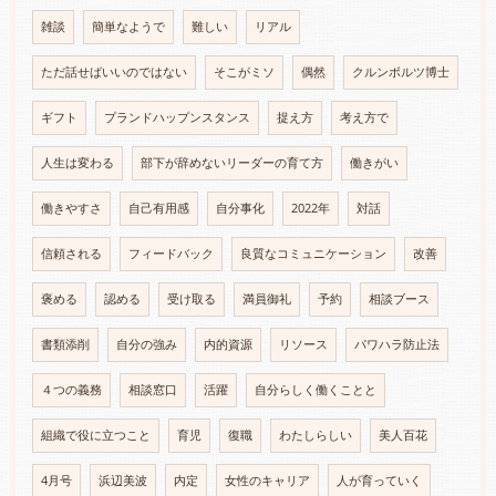
雑談
簡単なようで
難しい
リアル
ただ話せばいいのではない
そこがミソ
偶然
クルンボルツ博士
ギフト
プランドハップンスタンス
捉え方
考え方で
人生は変わる
部下が辞めないリーダーの育て方
働きがい
働きやすさ
自己有用感
自分事化
2022年
対話
信頼される
フィードバック
良質なコミュニケーション
改善
褒める
認める
受け取る
満員御礼
予約
相談ブース
書類添削
自分の強み
内的資源
リソース
パワハラ防止法
４つの義務
相談窓口
活躍
自分らしく働くことと
組織で役に立つこと
育児
復職
わたしらしい
美人百花
4月号
浜辺美波
内定
女性のキャリア
人が育っていく