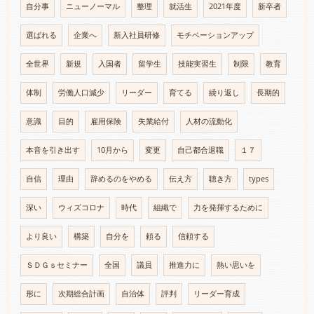
自分事
ニューノーマル
整理
就活生
2021年度
新卒者
選ばれる
企業へ
新入社員研修
モチベーションアップ
全世界
新規
入国者
留学生
技能実習生
制限
教育
体制
労働人口減少
リーダー
育てる
繰り返し
長期的
意識
目的
雇用保険
失業給付
人材の流動化
本音を引き出す
10月から
変更
自己都合退職
１７
自信
理由
辞めるのをやめる
伝え方
聴き方
types
深い
ウィズコロナ
時代
組織で
力を発揮するために
より良い
構築
自分を
頼る
信頼する
ＳＤＧｓセミナー
全国
議員
推進力に
熱い思いを
形に
次期総合計画
自治体
評判
リーダー育成