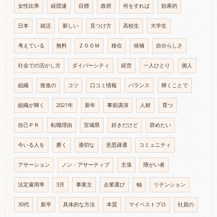
女性比率
経団連
目標
政府
何をすれば
効果的
日本
就活
新しい
見つけ方
高校生
大学生
考えている
無料
ＺＯＯＭ
移住
候補
自分らしさ
社会での活かし方
ダイバーシティ
経営
一人ひとり
個人
組織
推進の
コツ
口コミ情報
バランス
輝くことで
組織が輝く
2021年
新年
事前講演
人材
育つ
自己ＰＲ
転職理由
宮城県
好きだけど
辞めたい
今いる人を
磨く
適切な
意思疎通
コミュニティ
アサーション
ノン・アサーティブ
主張
障がい者
法定雇用率
3月
事業主
企業選び
軸
リテンション
30代
新卒
具体的な方法
本質
マイベストプロ
社員の