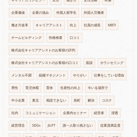
キャリアカウンセラー
女性
働き方
女性活躍
研修
企業価値
企業の強み
外国人留学生
外国人労働者
働き方改革
キャリアアシスト
向上
社員の成長
MBTI
チームビルディング
性格検査
口コミ
株式会社キャリアアシストのお客様の評判
株式会社キャリアアシストのお客様の口コミ
面談
カウンセリング
メンタル不調
組織マネジメント
やりがい
仕事をしている理由
男性
育児休暇
育休
生産性の向上
今いる場所で
中小企業
東北
相談できない
長町
解決
コロナ
社内
コミュニケーション
企業内セミナー
経営者
浸透
経営理念
SDGs
JILPT
誰一人取り残さない
従業員満足度