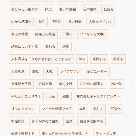
自分らしい生き方
紙に
書いて整頓
心の整頓
仕組み
心から感謝を
創立
7年目
濃い時間
人間を見ていく
個人の時代
組織との統合
丁寧に
プロセスを大事に
結果はついてくる
変わる
評価
人材育成を「うちの会社は」どうするか
学ぶ
実践する
振返る
人生相談
適職
天職
ライフプラン
認定ユーザー
営業部女子課
宮城支局
働く女性
2022年の振返り
2023年
やりたいことリスト
出産
結婚
株式会社キャリアアアシスト
リフレクション
マイナビ転職フェア
成果
気付く
言語化
中途採用
部下が辞めて後悔
言葉
自分を理解する
他者を理解する
働く女性同士だから話せること
話すって大事