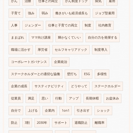
がん
治療
仕事との両立
がん制度ドック
病気
雇用
子育て
強み
弱み
働きがいも経済成長も
ジョブ型雇用
人事
ジェンダー
仕事と子育ての両立
制度
社内教育
ままぱれ
ママ向け講座
輝かなくていい
自分の力を発揮する
職場に活かす
厚労省
セルフキャリアドック
制度導入
コーポレートガバナンス
企業統治
ステークホルダーとの適切な協働
壁打ち
ESG
多様性
企業の成長
サスティナビリティ
どうやって
ステークホルダー
従業員
満足
思い
行動
アップ
長期休暇
お盆休み
自分で
上げる
企業内
1on1
引き出す
ショック
防止
3割
2030年
サポート
退職防止
離職率