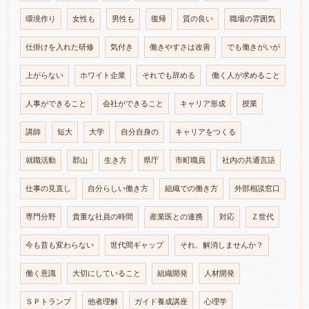
環境作り
女性も
男性も
復帰
質の良い
職場の雰囲気
仕掛けを入れた研修
気付き
働きやすさは改善
でも働きがいが
上がらない
ホワイト企業
それでも辞める
働く人が求めること
人事ができること
会社ができること
キャリア形成
授業
講師
短大
大学
自分自身の
キャリアをつくる
就職活動
郡山
生き方
県庁
市町職員
社内の共通言語
仕事の見直し
自分らしい働き方
組織での働き方
外部相談窓口
専門分野
貴重な社員の時間
産業医との連携
対応
Ｚ世代
今も昔も変わらない
世代間ギャップ
それ、解消しませんか？
働く意識
大切にしていること
組織開発
人材開発
ＳＰトランプ
他者理解
ガイド養成講座
心理学