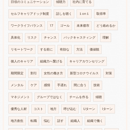
日頃のコミュニケーション
傾聴力
社内に育てる
セルフキャリアドック制度
話しを聴く
１on１
取得率
ワークライフバランス
17
ゴール
未来都市
どう絡めるか
具体化
リスク
チャンス
バックキャスティング
理解
リモートワーク
する前に
有効な
方法
価値観
個人のキャリア
組織力へ繋げる
キャリアカウンセリング
期間限定
割引
女性の働き方
新型コロナウイルス
対策
メンタル
ケア
感情
手遅れ
間に合う
技術
マネジメント
グループではなく
チームを作る
傾聴
優秀な人材
コスト
地方
呼び込む
Uターン
Iターン
地方創生
転職
悩む
話す
組織人
組織で働く