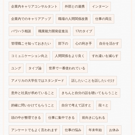
企業内キャリアコンサルタント
外部との連携
インターン
企業内でのキャリアアップ
職場の人間関係改善
仕事の両立
パワハラ相談
職業能力開発促進法
17のタイプ
管理職こそ知っておきたい
部下の
心の利き手
自分を活かす
コミュニケーション向上
人間関係をより良く
すれ違いを減らす
ユング
タイプ論
世界で一番使われている
アメリカの大学生ではスタンダード
話したいことを話したいだけ
意外と社員が求めていること
きちんと自分の話を聴いてもらうこと
的確に問いかけてもらうこと
自分で考えて話すと
段々と
頭の中が整理できる
仕事に集中できる
前向きになれる
アンケートでもよく言われます
仕事の悩み
年末年始
お休み