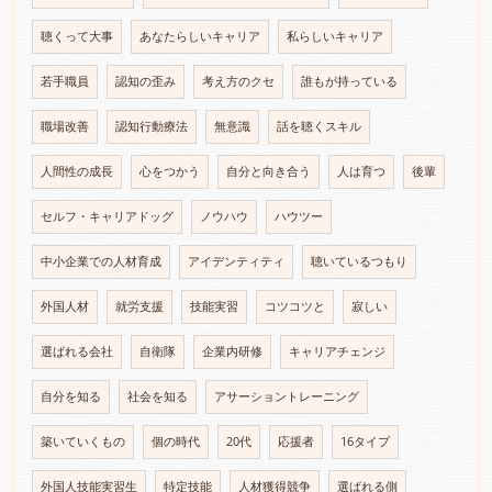
聴くって大事
あなたらしいキャリア
私らしいキャリア
若手職員
認知の歪み
考え方のクセ
誰もが持っている
職場改善
認知行動療法
無意識
話を聴くスキル
人間性の成長
心をつかう
自分と向き合う
人は育つ
後輩
セルフ・キャリアドッグ
ノウハウ
ハウツー
中小企業での人材育成
アイデンティティ
聴いているつもり
外国人材
就労支援
技能実習
コツコツと
寂しい
選ばれる会社
自衛隊
企業内研修
キャリアチェンジ
自分を知る
社会を知る
アサーショントレーニング
築いていくもの
個の時代
20代
応援者
16タイプ
外国人技能実習生
特定技能
人材獲得競争
選ばれる側