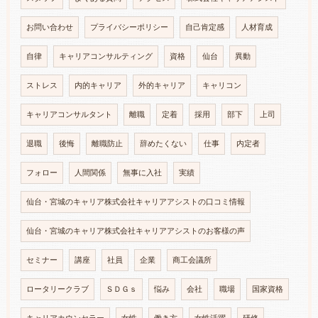
お問い合わせ
プライバシーポリシー
自己肯定感
人材育成
自律
キャリアコンサルティング
資格
仙台
異動
ストレス
内的キャリア
外的キャリア
キャリコン
キャリアコンサルタント
離職
定着
採用
部下
上司
退職
後悔
離職防止
辞めたくない
仕事
内定者
フォロー
人間関係
無事に入社
実績
仙台・宮城のキャリア株式会社キャリアアシストの口コミ情報
仙台・宮城のキャリア株式会社キャリアアシストのお客様の声
セミナー
講座
社員
企業
商工会議所
ロータリークラブ
ＳＤＧｓ
悩み
会社
職場
国家資格