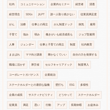
社内
コミュニケーション
企業内セミナー
経営者
浸透
経営理念
SDGs
JILPT
誰一人取り残さない
従業員満足度
がん
治療
仕事との両立
がん制度ドック
病気
雇用
子育て
強み
弱み
働きがいも経済成長も
ジョブ型雇用
人事
ジェンダー
仕事と子育ての両立
制度
社内教育
ままぱれ
ママ向け講座
輝かなくていい
自分の力を発揮する
職場に活かす
厚労省
セルフキャリアドック
制度導入
コーポレートガバナンス
企業統治
ステークホルダーとの適切な協働
壁打ち
ESG
多様性
企業の成長
サスティナビリティ
どうやって
ステークホルダー
従業員
満足
思い
行動
アップ
長期休暇
お盆休み