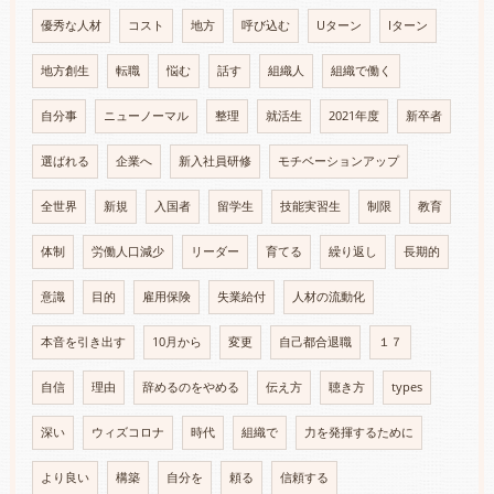
優秀な人材
コスト
地方
呼び込む
Uターン
Iターン
地方創生
転職
悩む
話す
組織人
組織で働く
自分事
ニューノーマル
整理
就活生
2021年度
新卒者
選ばれる
企業へ
新入社員研修
モチベーションアップ
全世界
新規
入国者
留学生
技能実習生
制限
教育
体制
労働人口減少
リーダー
育てる
繰り返し
長期的
意識
目的
雇用保険
失業給付
人材の流動化
本音を引き出す
10月から
変更
自己都合退職
１７
自信
理由
辞めるのをやめる
伝え方
聴き方
types
深い
ウィズコロナ
時代
組織で
力を発揮するために
より良い
構築
自分を
頼る
信頼する