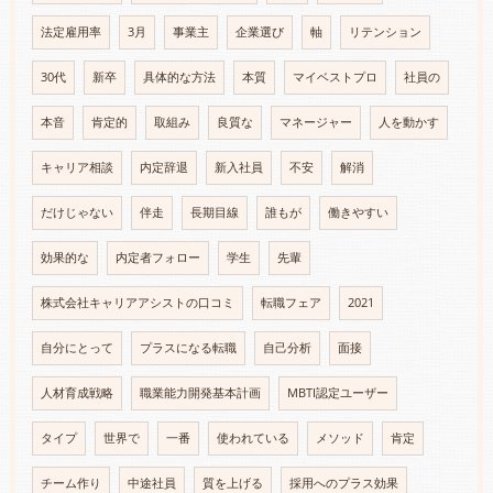
法定雇用率
3月
事業主
企業選び
軸
リテンション
30代
新卒
具体的な方法
本質
マイベストプロ
社員の
本音
肯定的
取組み
良質な
マネージャー
人を動かす
キャリア相談
内定辞退
新入社員
不安
解消
だけじゃない
伴走
長期目線
誰もが
働きやすい
効果的な
内定者フォロー
学生
先輩
株式会社キャリアアシストの口コミ
転職フェア
2021
自分にとって
プラスになる転職
自己分析
面接
人材育成戦略
職業能力開発基本計画
MBTI認定ユーザー
タイプ
世界で
一番
使われている
メソッド
肯定
チーム作り
中途社員
質を上げる
採用へのプラス効果