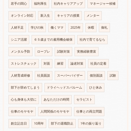
若手の関心
福利厚生
社内キャリアアップ
マネージャー候補
オンライン対応
新入生
キャリアの授業
メンター
人材不足
学びの秋
働くママ
2025年
休暇
御礼
シニア活躍
６５歳までの雇用機会確保
社内で育てるなら
メンタル予防
ロープレ
試験対策
実務経験豊富
ストレスチェック
対面
練習
論述対策
社員の定着
人材育成研修
社員面談
スーパーバイザー
個別面談
試験
部下が辞めてしまう
ドライヘッドスパルーム
ひと休み
心も身体も大切に
あなただけの時間
セラピスト
仕事のモヤモヤ
人間関係のモヤモヤ
仕事との両立問題
創立記念日
10周年
部下の退職防止
1年の振り返り