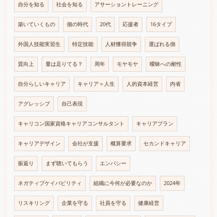
自分を知る
社会を知る
アサーショントレーニング
築いていくもの
個の時代
20代
応援者
16タイプ
外国人技能実習生
特定技能
人材獲得競争
選ばれる側
質向上
量は足りてる？
周年
モヤモヤ
曖昧への耐性
自分らしいキャリア
キャリア＝人生
人的資本経営
内省
アグレッシブ
自己表現
キャリコン国家資格キャリアコンサルタント
キャリアプラン
キャリアデザイン
会社が支援
概算要求
セカンドキャリア
振返り
まず聴いてもらう
エンパシー
ネガティブケイパビリティ
組織に今何が必要なのか
2024年
リスキリング
企業を守る
社員を守る
健康経営