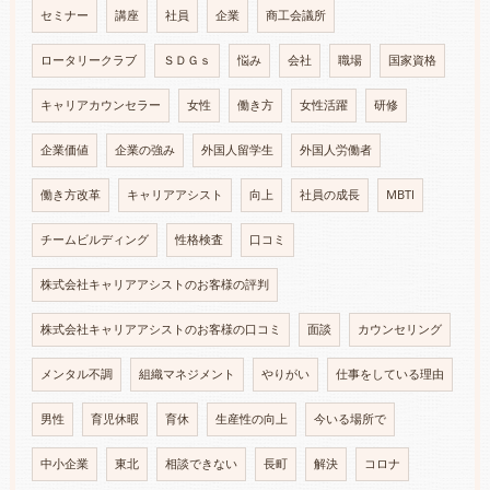
セミナー
講座
社員
企業
商工会議所
ロータリークラブ
ＳＤＧｓ
悩み
会社
職場
国家資格
キャリアカウンセラー
女性
働き方
女性活躍
研修
企業価値
企業の強み
外国人留学生
外国人労働者
働き方改革
キャリアアシスト
向上
社員の成長
MBTI
チームビルディング
性格検査
口コミ
株式会社キャリアアシストのお客様の評判
株式会社キャリアアシストのお客様の口コミ
面談
カウンセリング
メンタル不調
組織マネジメント
やりがい
仕事をしている理由
男性
育児休暇
育休
生産性の向上
今いる場所で
中小企業
東北
相談できない
長町
解決
コロナ