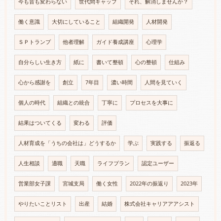
今も昔も変わらない
世代間ギャップ
それ、解消しませんか？
働く意識
大切にしていること
組織開発
人材開発
ＳＰトランプ
他者理解
ガイド養成講座
心理学
自分らしい生き方
紙に
書いて整頓
心の整頓
仕組み
心から感謝を
創立
7年目
濃い時間
人間を見ていく
個人の時代
組織との統合
丁寧に
プロセスを大事に
結果はついてくる
変わる
評価
人材育成を「うちの会社は」どうするか
学ぶ
実践する
振返る
人生相談
適職
天職
ライフプラン
認定ユーザー
営業部女子課
宮城支局
働く女性
2022年の振返り
2023年
やりたいことリスト
出産
結婚
株式会社キャリアアアシスト