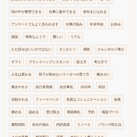
頭の中が整理できる
仕事に集中できる
前向きになれる
アンケートでもよく言われます
仕事の悩み
年末年始
お休み
雑談
簡単なようで
難しい
リアル
ただ話せばいいのではない
そこがミソ
偶然
クルンボルツ博士
ギフト
プランドハップンスタンス
捉え方
考え方で
人生は変わる
部下が辞めないリーダーの育て方
働きがい
働きやすさ
自己有用感
自分事化
2022年
対話
信頼される
フィードバック
良質なコミュニケーション
改善
褒める
認める
受け取る
満員御礼
予約
相談ブース
書類添削
自分の強み
内的資源
リソース
パワハラ防止法