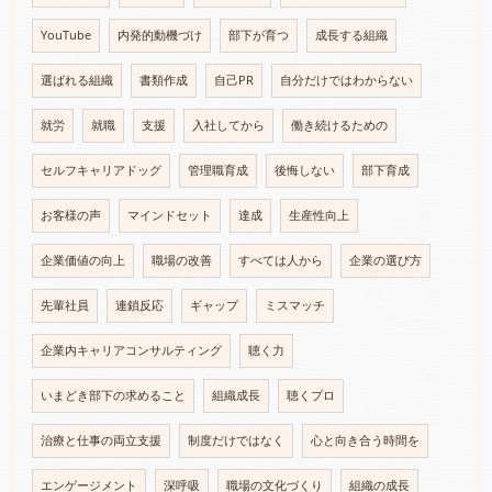
YouTube
内発的動機づけ
部下が育つ
成長する組織
選ばれる組織
書類作成
自己PR
自分だけではわからない
就労
就職
支援
入社してから
働き続けるための
セルフキャリアドッグ
管理職育成
後悔しない
部下育成
お客様の声
マインドセット
達成
生産性向上
企業価値の向上
職場の改善
すべては人から
企業の選び方
先輩社員
連鎖反応
ギャップ
ミスマッチ
企業内キャリアコンサルティング
聴く力
いまどき部下の求めること
組織成長
聴くプロ
治療と仕事の両立支援
制度だけではなく
心と向き合う時間を
エンゲージメント
深呼吸
職場の文化づくり
組織の成長