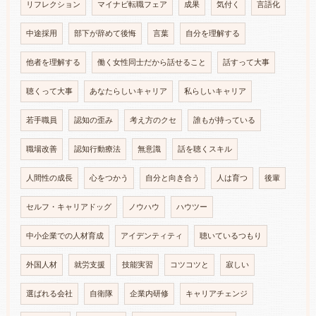
リフレクション
マイナビ転職フェア
成果
気付く
言語化
中途採用
部下が辞めて後悔
言葉
自分を理解する
他者を理解する
働く女性同士だから話せること
話すって大事
聴くって大事
あなたらしいキャリア
私らしいキャリア
若手職員
認知の歪み
考え方のクセ
誰もが持っている
職場改善
認知行動療法
無意識
話を聴くスキル
人間性の成長
心をつかう
自分と向き合う
人は育つ
後輩
セルフ・キャリアドッグ
ノウハウ
ハウツー
中小企業での人材育成
アイデンティティ
聴いているつもり
外国人材
就労支援
技能実習
コツコツと
寂しい
選ばれる会社
自衛隊
企業内研修
キャリアチェンジ