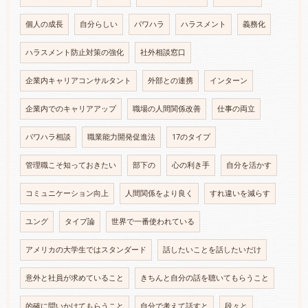
個人の成長
自分らしい
パワハラ
ハラスメント
義務化
ハラスメント防止対策の強化
社外相談窓口
企業内キャリアコンサルタント
外部との連携
インターン
企業内でのキャリアアップ
職場の人間関係改善
仕事の両立
パワハラ相談
職業能力開発促進法
17のタイプ
管理職こそ知っておきたい
部下の
心の利き手
自分を活かす
コミュニケーション向上
人間関係をより良く
すれ違いを減らす
ユング
タイプ論
世界で一番使われている
アメリカの大学生ではスタンダード
話したいことを話したいだけ
意外と社員が求めていること
きちんと自分の話を聴いてもらうこと
的確に問いかけてもらうこと
自分で考えて話すと
段々と