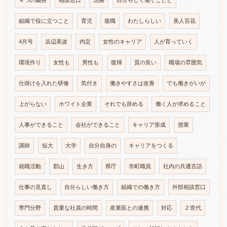
４つの義務
相談窓口
活躍
自分らしく働くことと
組織で役に立つこと
育児
復職
わたしらしい
美人百花
4月号
浜辺美波
内定
女性のキャリア
人が育っていく
環境作り
女性も
男性も
復帰
質の良い
職場の雰囲気
仕掛けを入れた研修
気付き
働きやすさは改善
でも働きがいが
上がらない
ホワイト企業
それでも辞める
働く人が求めること
人事ができること
会社ができること
キャリア形成
授業
講師
短大
大学
自分自身の
キャリアをつくる
就職活動
郡山
生き方
県庁
市町職員
社内の共通言語
仕事の見直し
自分らしい働き方
組織での働き方
外部相談窓口
専門分野
貴重な社員の時間
産業医との連携
対応
Ｚ世代