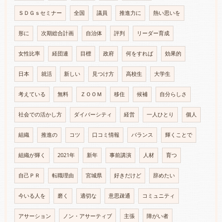
ＳＤＧｓセミナー
全国
議員
推進力に
熱い思いを
形に
次期総合計画
自治体
評判
リーダー育成
女性比率
経団連
目標
政府
何をすれば
効果的
日本
就活
新しい
見つけ方
高校生
大学生
考えている
無料
ＺＯＯＭ
移住
候補
自分らしさ
社会での活かし方
ダイバーシティ
経営
一人ひとり
個人
組織
推進の
コツ
口コミ情報
バランス
輝くことで
組織が輝く
2021年
新年
事前講演
人材
育つ
自己ＰＲ
転職理由
宮城県
好きだけど
辞めたい
今いる人を
磨く
適切な
意思疎通
コミュニティ
アサーション
ノン・アサーティブ
主張
障がい者