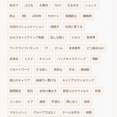
自分で
上げる
企業内
1on1
引き出す
ショック
防止
3割
2030年
サポート
退職防止
離職率
日頃のコミュニケーション
傾聴力
社内に育てる
セルフキャリアドック制度
話しを聴く
１on１
取得率
ワークライフバランス
17
ゴール
未来都市
どう絡めるか
具体化
リスク
チャンス
バックキャスティング
理解
リモートワーク
する前に
有効な
方法
価値観
個人のキャリア
組織力へ繋げる
キャリアカウンセリング
期間限定
割引
女性の働き方
新型コロナウイルス
対策
メンタル
ケア
感情
手遅れ
間に合う
技術
マネジメント
グループではなく
チームを作る
傾聴