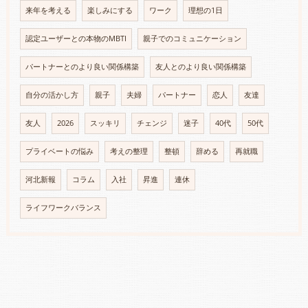
来年を考える
楽しみにする
ワーク
理想の1日
認定ユーザーとの本物のMBTI
親子でのコミュニケーション
パートナーとのより良い関係構築
友人とのより良い関係構築
自分の活かし方
親子
夫婦
パートナー
恋人
友達
友人
2026
スッキリ
チェンジ
迷子
40代
50代
プライベートの悩み
考えの整理
整頓
辞める
再就職
河北新報
コラム
入社
昇進
連休
ライフワークバランス