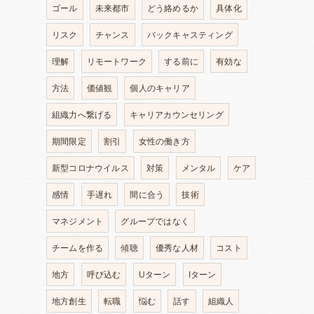
ゴール
未来都市
どう絡めるか
具体化
リスク
チャンス
バックキャスティング
理解
リモートワーク
する前に
有効な
方法
価値観
個人のキャリア
組織力へ繋げる
キャリアカウンセリング
期間限定
割引
女性の働き方
新型コロナウイルス
対策
メンタル
ケア
感情
手遅れ
間に合う
技術
マネジメント
グループではなく
チームを作る
傾聴
優秀な人材
コスト
地方
呼び込む
Uターン
Iターン
地方創生
転職
悩む
話す
組織人