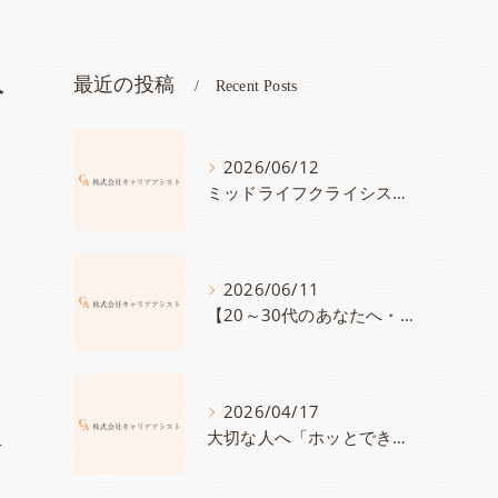
人
最近の投稿
Recent Posts
2026/06/12
ミッドライフクライシス対策にも【40代～50代のあなたへ・講座案内】あなたが持つ宝物に気づいていますか？「人生は続く・自分の持つ宝物を見つけて、さらにキャリアに活かす方法」
2026/06/11
【20～30代のあなたへ・講座案内】このままでいいのかな？と思ったら「自分の＜大切にしたいこと＞と＜強み＞を知って、満足度100％のキャリアを手に入れる」
ま
2026/04/17
大切な人へ「ホッとできる時間」をプレゼントしませんか？～チケット発売スタート～
考