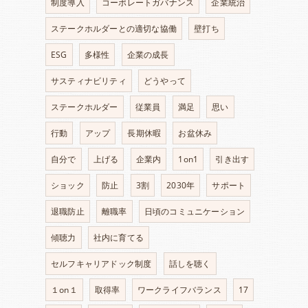
制度導入
コーポレートガバナンス
企業統治
ステークホルダーとの適切な協働
壁打ち
ESG
多様性
企業の成長
サスティナビリティ
どうやって
ステークホルダー
従業員
満足
思い
行動
アップ
長期休暇
お盆休み
自分で
上げる
企業内
1on1
引き出す
ショック
防止
3割
2030年
サポート
退職防止
離職率
日頃のコミュニケーション
傾聴力
社内に育てる
セルフキャリアドック制度
話しを聴く
１on１
取得率
ワークライフバランス
17