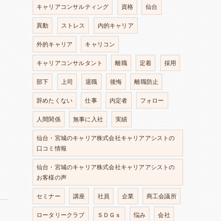
キャリアコンサルティング
資格
仙台
異動
ストレス
内的キャリア
外的キャリア
キャリコン
て
キャリアコンサルタント
離職
定着
採用
部下
上司
退職
後悔
離職防止
辞めたくない
仕事
内定者
フォロー
人間関係
無事に入社
実績
仙台・宮城のキャリア株式会社キャリアアシストの
口コミ情報
仙台・宮城のキャリア株式会社キャリアアシストの
お客様の声
セミナー
講座
社員
企業
商工会議所
ロータリークラブ
ＳＤＧｓ
悩み
会社