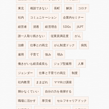
東北
相談できない
長町
解決
コロナ
社内
コミュニケーション
企業内セミナー
経営者
浸透
経営理念
SDGs
JILPT
誰一人取り残さない
従業員満足度
がん
治療
仕事との両立
がん制度ドック
病気
雇用
子育て
強み
弱み
働きがいも経済成長も
ジョブ型雇用
人事
ジェンダー
仕事と子育ての両立
制度
社内教育
ままぱれ
ママ向け講座
輝かなくていい
自分の力を発揮する
職場に活かす
厚労省
セルフキャリアドック