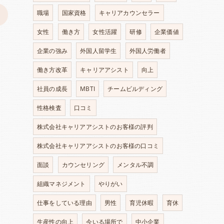
職場
国家資格
キャリアカウンセラー
>
女性
働き方
女性活躍
研修
企業価値
企業の強み
外国人留学生
外国人労働者
働き方改革
キャリアアシスト
向上
社員の成長
MBTI
チームビルディング
性格検査
口コミ
株式会社キャリアアシストのお客様の評判
株式会社キャリアアシストのお客様の口コミ
面談
カウンセリング
メンタル不調
組織マネジメント
やりがい
仕事をしている理由
男性
育児休暇
育休
生産性の向上
今いる場所で
中小企業