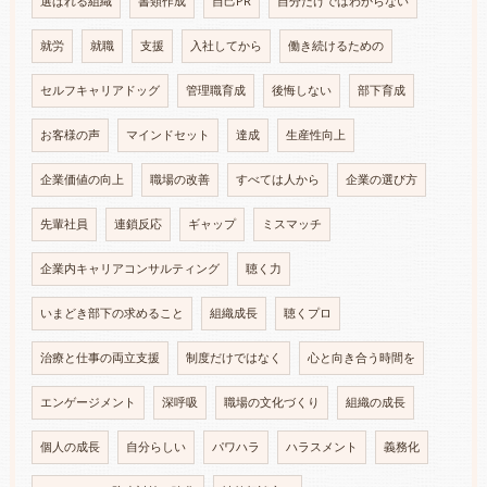
選ばれる組織
書類作成
自己PR
自分だけではわからない
就労
就職
支援
入社してから
働き続けるための
セルフキャリアドッグ
管理職育成
後悔しない
部下育成
お客様の声
マインドセット
達成
生産性向上
企業価値の向上
職場の改善
すべては人から
企業の選び方
先輩社員
連鎖反応
ギャップ
ミスマッチ
企業内キャリアコンサルティング
聴く力
いまどき部下の求めること
組織成長
聴くプロ
治療と仕事の両立支援
制度だけではなく
心と向き合う時間を
エンゲージメント
深呼吸
職場の文化づくり
組織の成長
個人の成長
自分らしい
パワハラ
ハラスメント
義務化