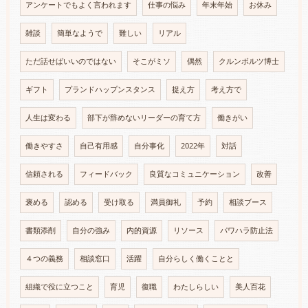
アンケートでもよく言われます
仕事の悩み
年末年始
お休み
雑談
簡単なようで
難しい
リアル
ただ話せばいいのではない
そこがミソ
偶然
クルンボルツ博士
ギフト
プランドハップンスタンス
捉え方
考え方で
人生は変わる
部下が辞めないリーダーの育て方
働きがい
働きやすさ
自己有用感
自分事化
2022年
対話
信頼される
フィードバック
良質なコミュニケーション
改善
褒める
認める
受け取る
満員御礼
予約
相談ブース
書類添削
自分の強み
内的資源
リソース
パワハラ防止法
４つの義務
相談窓口
活躍
自分らしく働くことと
組織で役に立つこと
育児
復職
わたしらしい
美人百花