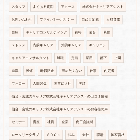
スタッフ
よくある質問
アクセス
株式会社キャリアアシスト
お問い合わせ
プライバシーポリシー
自己肯定感
人材育成
自律
キャリアコンサルティング
資格
仙台
異動
ストレス
内的キャリア
外的キャリア
キャリコン
キャリアコンサルタント
離職
定着
採用
部下
上司
退職
後悔
離職防止
辞めたくない
仕事
内定者
フォロー
人間関係
無事に入社
実績
仙台・宮城のキャリア株式会社キャリアアシストの口コミ情報
仙台・宮城のキャリア株式会社キャリアアシストのお客様の声
セミナー
講座
社員
企業
商工会議所
ロータリークラブ
ＳＤＧｓ
悩み
会社
職場
国家資格