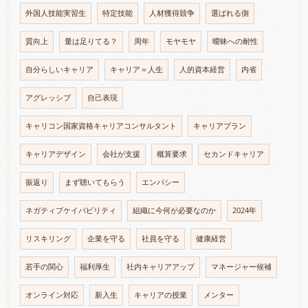
外国人技能実習生
特定技能
人材獲得競争
選ばれる側
質向上
量は足りてる？
周年
モヤモヤ
曖昧への耐性
自分らしいキャリア
キャリア＝人生
人的資本経営
内省
アグレッシブ
自己表現
キャリコン国家資格キャリアコンサルタント
キャリアプラン
キャリアデザイン
会社が支援
概算要求
セカンドキャリア
振返り
まず聴いてもらう
エンパシー
ネガティブケイパビリティ
組織に今何が必要なのか
2024年
リスキリング
企業を守る
社員を守る
健康経営
若手の関心
福利厚生
社内キャリアアップ
マネージャー候補
オンライン対応
新入生
キャリアの授業
メンター