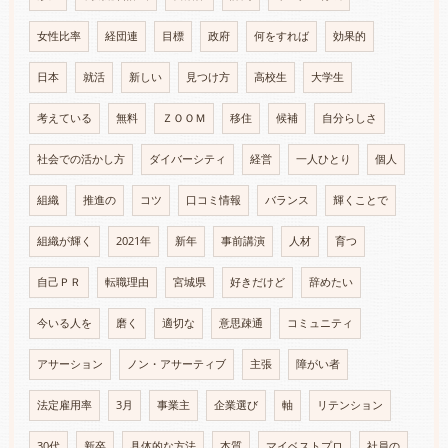
女性比率
経団連
目標
政府
何をすれば
効果的
日本
就活
新しい
見つけ方
高校生
大学生
考えている
無料
ＺＯＯＭ
移住
候補
自分らしさ
社会での活かし方
ダイバーシティ
経営
一人ひとり
個人
組織
推進の
コツ
口コミ情報
バランス
輝くことで
組織が輝く
2021年
新年
事前講演
人材
育つ
自己ＰＲ
転職理由
宮城県
好きだけど
辞めたい
今いる人を
磨く
適切な
意思疎通
コミュニティ
アサーション
ノン・アサーティブ
主張
障がい者
法定雇用率
3月
事業主
企業選び
軸
リテンション
30代
新卒
具体的な方法
本質
マイベストプロ
社員の