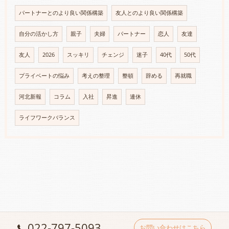
パートナーとのより良い関係構築
友人とのより良い関係構築
自分の活かし方
親子
夫婦
パートナー
恋人
友達
友人
2026
スッキリ
チェンジ
迷子
40代
50代
プライベートの悩み
考えの整理
整頓
辞める
再就職
河北新報
コラム
入社
昇進
連休
ライフワークバランス
022-797-5093
お問い合わせはこちら