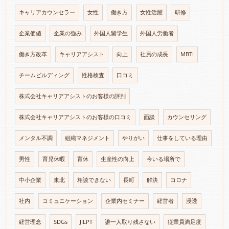
キャリアカウンセラー
女性
働き方
女性活躍
研修
企業価値
企業の強み
外国人留学生
外国人労働者
働き方改革
キャリアアシスト
向上
社員の成長
MBTI
チームビルディング
性格検査
口コミ
株式会社キャリアアシストのお客様の評判
株式会社キャリアアシストのお客様の口コミ
面談
カウンセリング
メンタル不調
組織マネジメント
やりがい
仕事をしている理由
男性
育児休暇
育休
生産性の向上
今いる場所で
中小企業
東北
相談できない
長町
解決
コロナ
社内
コミュニケーション
企業内セミナー
経営者
浸透
経営理念
SDGs
JILPT
誰一人取り残さない
従業員満足度