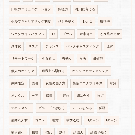
日頃のコミュニケーション
傾聴力
社内に育てる
セルフキャリアドック制度
話しを聴く
１on１
取得率
ワークライフバランス
17
ゴール
未来都市
どう絡めるか
具体化
リスク
チャンス
バックキャスティング
理解
リモートワーク
する前に
有効な
方法
価値観
個人のキャリア
組織力へ繋げる
キャリアカウンセリング
期間限定
割引
女性の働き方
新型コロナウイルス
対策
メンタル
ケア
感情
手遅れ
間に合う
技術
マネジメント
グループではなく
チームを作る
傾聴
優秀な人材
コスト
地方
呼び込む
Uターン
Iターン
地方創生
転職
悩む
話す
組織人
組織で働く