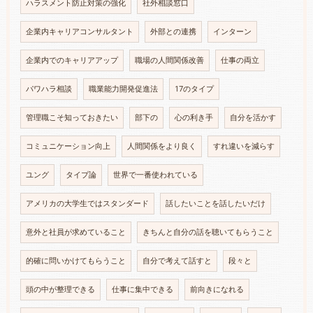
ハラスメント防止対策の強化
社外相談窓口
企業内キャリアコンサルタント
外部との連携
インターン
企業内でのキャリアアップ
職場の人間関係改善
仕事の両立
パワハラ相談
職業能力開発促進法
17のタイプ
管理職こそ知っておきたい
部下の
心の利き手
自分を活かす
コミュニケーション向上
人間関係をより良く
すれ違いを減らす
ユング
タイプ論
世界で一番使われている
アメリカの大学生ではスタンダード
話したいことを話したいだけ
意外と社員が求めていること
きちんと自分の話を聴いてもらうこと
的確に問いかけてもらうこと
自分で考えて話すと
段々と
頭の中が整理できる
仕事に集中できる
前向きになれる