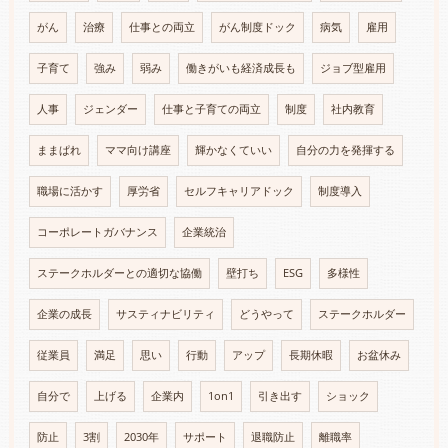
がん
治療
仕事との両立
がん制度ドック
病気
雇用
子育て
強み
弱み
働きがいも経済成長も
ジョブ型雇用
人事
ジェンダー
仕事と子育ての両立
制度
社内教育
ままぱれ
ママ向け講座
輝かなくていい
自分の力を発揮する
職場に活かす
厚労省
セルフキャリアドック
制度導入
コーポレートガバナンス
企業統治
ステークホルダーとの適切な協働
壁打ち
ESG
多様性
企業の成長
サスティナビリティ
どうやって
ステークホルダー
従業員
満足
思い
行動
アップ
長期休暇
お盆休み
自分で
上げる
企業内
1on1
引き出す
ショック
防止
3割
2030年
サポート
退職防止
離職率