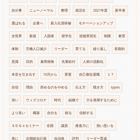
自分事
ニューノーマル
整理
就活生
2021年度
新卒者
選ばれる
企業へ
新入社員研修
モチベーションアップ
全世界
新規
入国者
留学生
技能実習生
制限
教育
体制
労働人口減少
リーダー
育てる
繰り返し
長期的
意識
目的
雇用保険
失業給付
人材の流動化
本音を引き出す
10月から
変更
自己都合退職
１７
自信
理由
辞めるのをやめる
伝え方
聴き方
types
深い
ウィズコロナ
時代
組織で
力を発揮するために
より良い
構築
自分を
頼る
信頼する
ＳＤＧｓセミナー
全国
議員
推進力に
熱い思いを
形に
次期総合計画
自治体
評判
リーダー育成