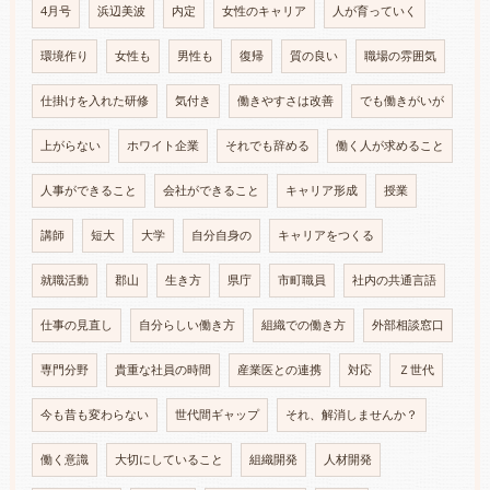
4月号
浜辺美波
内定
女性のキャリア
人が育っていく
環境作り
女性も
男性も
復帰
質の良い
職場の雰囲気
仕掛けを入れた研修
気付き
働きやすさは改善
でも働きがいが
上がらない
ホワイト企業
それでも辞める
働く人が求めること
人事ができること
会社ができること
キャリア形成
授業
講師
短大
大学
自分自身の
キャリアをつくる
就職活動
郡山
生き方
県庁
市町職員
社内の共通言語
仕事の見直し
自分らしい働き方
組織での働き方
外部相談窓口
専門分野
貴重な社員の時間
産業医との連携
対応
Ｚ世代
今も昔も変わらない
世代間ギャップ
それ、解消しませんか？
働く意識
大切にしていること
組織開発
人材開発