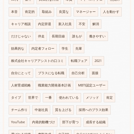
本音
肯定的
取組み
良質な
マネージャー
人を動かす
キャリア相談
内定辞退
新入社員
不安
解消
だけじゃない
伴走
長期目線
誰もが
働きやすい
効果的な
内定者フォロー
学生
先輩
株式会社キャリアアシストの口コミ
転職フェア
2021
自分にとって
プラスになる転職
自己分析
面接
人材育成戦略
職業能力開発基本計画
MBTI認定ユーザー
タイプ
世界で
一番
使われている
メソッド
肯定
チーム作り
中途社員
質を上げる
採用へのプラス効果
YouTube
内発的動機づけ
部下が育つ
成長する組織