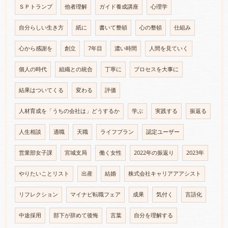
ＳＰトランプ
他者理解
ガイド養成講座
心理学
自分らしい生き方
紙に
書いて整頓
心の整頓
仕組み
心から感謝を
創立
7年目
濃い時間
人間を見ていく
個人の時代
組織との統合
丁寧に
プロセスを大事に
結果はついてくる
変わる
評価
人材育成を「うちの会社は」どうするか
学ぶ
実践する
振返る
人生相談
適職
天職
ライフプラン
認定ユーザー
営業部女子課
宮城支局
働く女性
2022年の振返り
2023年
やりたいことリスト
出産
結婚
株式会社キャリアアアシスト
リフレクション
マイナビ転職フェア
成果
気付く
言語化
中途採用
部下が辞めて後悔
言葉
自分を理解する