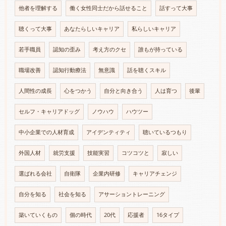
他者を理解する
働く女性同士だから話せること
話すって大事
聴くって大事
あなたらしいキャリア
私らしいキャリア
若手職員
認知の歪み
考え方のクセ
誰もが持っている
職場改善
認知行動療法
無意識
話を聴くスキル
人間性の成長
心をつかう
自分と向き合う
人は育つ
後輩
セルフ・キャリアドッグ
ノウハウ
ハウツー
中小企業での人材育成
アイデンティティ
聴いているつもり
外国人材
就労支援
技能実習
コツコツと
寂しい
選ばれる会社
自衛隊
企業内研修
キャリアチェンジ
自分を知る
社会を知る
アサーショントレーニング
築いていくもの
個の時代
20代
応援者
16タイプ