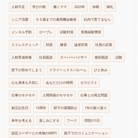
人材不足
学びの秋
働くママ
2025年
休暇
御礼
シニア活躍
６５歳までの雇用機会確保
社内で育てるなら
メンタル予防
ロープレ
試験対策
実務経験豊富
ストレスチェック
対面
練習
論述対策
社員の定着
人材育成研修
社員面談
スーパーバイザー
個別面談
試験
部下が辞めてしまう
ドライヘッドスパルーム
ひと休み
心も身体も大切に
あなただけの時間
セラピスト
仕事のモヤモヤ
人間関係のモヤモヤ
仕事との両立問題
創立記念日
10周年
部下の退職防止
1年の振り返り
来年を考える
楽しみにする
ワーク
理想の1日
認定ユーザーとの本物のMBTI
親子でのコミュニケーション