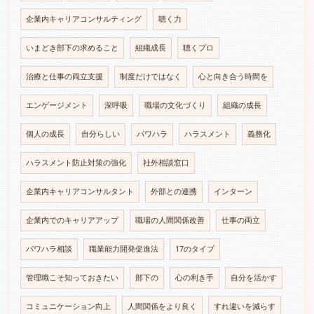
企業内キャリアコンサルティング
聴く力
いまどき部下の求めること
組織成長
聴くプロ
治療と仕事の両立支援
制度だけではなく
心と向き合う時間を
エンゲージメント
深呼吸
職場の文化づくり
組織の成長
個人の成長
自分らしい
パワハラ
ハラスメント
義務化
ハラスメント防止対策の強化
社外相談窓口
企業内キャリアコンサルタント
外部との連携
インターン
企業内でのキャリアアップ
職場の人間関係改善
仕事の両立
パワハラ相談
職業能力開発促進法
17のタイプ
管理職こそ知っておきたい
部下の
心の利き手
自分を活かす
コミュニケーション向上
人間関係をより良く
すれ違いを減らす