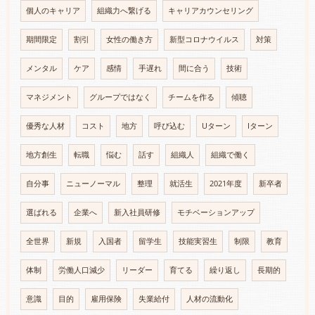
個人のキャリア
組織力へ繋げる
キャリアカウンセリング
期間限定
割引
女性の働き方
新型コロナウイルス
対策
メンタル
ケア
感情
手遅れ
間に合う
技術
マネジメント
グループではなく
チームを作る
傾聴
優秀な人材
コスト
地方
呼び込む
Uターン
Iターン
地方創生
転職
悩む
話す
組織人
組織で働く
自分事
ニューノーマル
整理
就活生
2021年度
新卒者
選ばれる
企業へ
新入社員研修
モチベーションアップ
全世界
新規
入国者
留学生
技能実習生
制限
教育
体制
労働人口減少
リーダー
育てる
繰り返し
長期的
意識
目的
雇用保険
失業給付
人材の流動化