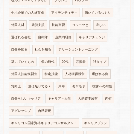
セルフ・キャリアドッグ
ノウハウ
ハウツー
中小企業での人材育成
アイデンティティ
聴いているつもり
外国人材
就労支援
技能実習
コツコツと
寂しい
選ばれる会社
自衛隊
企業内研修
キャリアチェンジ
自分を知る
社会を知る
アサーショントレーニング
築いていくもの
個の時代
20代
応援者
16タイプ
外国人技能実習生
特定技能
人材獲得競争
選ばれる側
質向上
量は足りてる？
周年
モヤモヤ
曖昧への耐性
自分らしいキャリア
キャリア＝人生
人的資本経営
内省
アグレッシブ
自己表現
キャリコン国家資格キャリアコンサルタント
キャリアプラン