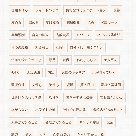
信頼される
フィードバック
良質なコミュニケーション
改善
褒める
認める
受け取る
満員御礼
予約
相談ブース
書類添削
自分の強み
内的資源
リソース
パワハラ防止法
４つの義務
相談窓口
活躍
自分らしく働くことと
組織で役に立つこと
育児
復職
わたしらしい
美人百花
4月号
浜辺美波
内定
女性のキャリア
人が育っていく
環境作り
女性も
男性も
復帰
質の良い
職場の雰囲気
仕掛けを入れた研修
気付き
働きやすさは改善
でも働きがいが
上がらない
ホワイト企業
それでも辞める
働く人が求めること
人事ができること
会社ができること
キャリア形成
授業
講師
短大
大学
自分自身の
キャリアをつくる