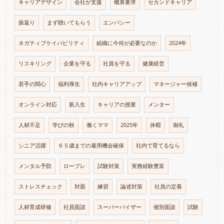
キャリアデザイン
会社が支援
概算要求
セカンドキャリア
振返り
まず聴いてもらう
エンパシー
ネガティブケイパビリティ
組織に今何が必要なのか
2024年
リスキリング
企業を守る
社員を守る
健康経営
若手の関心
福利厚生
社内キャリアアップ
マネージャー候補
オンライン対応
新入生
キャリアの授業
メンター
人材不足
学びの秋
働くママ
2025年
休暇
御礼
シニア活躍
６５歳までの雇用機会確保
社内で育てるなら
メンタル予防
ロープレ
試験対策
実務経験豊富
ストレスチェック
対面
練習
論述対策
社員の定着
人材育成研修
社員面談
スーパーバイザー
個別面談
試験