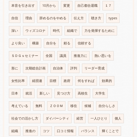
本音を引き出す
10月から
変更
自己都合退職
１７
自信
理由
辞めるのをやめる
伝え方
聴き方
types
深い
ウィズコロナ
時代
組織で
力を発揮するために
より良い
構築
自分を
頼る
信頼する
ＳＤＧｓセミナー
全国
議員
推進力に
熱い思いを
形に
次期総合計画
自治体
評判
リーダー育成
女性比率
経団連
目標
政府
何をすれば
効果的
日本
就活
新しい
見つけ方
高校生
大学生
考えている
無料
ＺＯＯＭ
移住
候補
自分らしさ
社会での活かし方
ダイバーシティ
経営
一人ひとり
個人
組織
推進の
コツ
口コミ情報
バランス
輝くことで