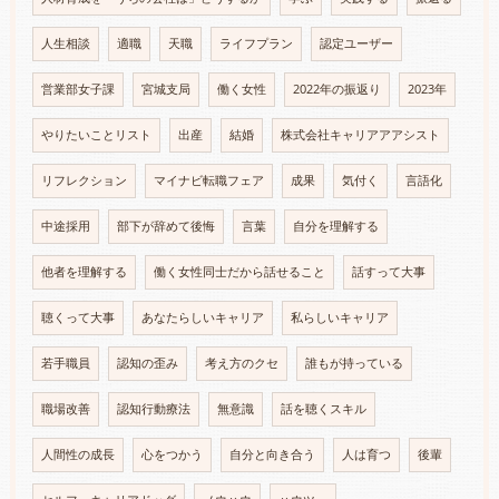
人生相談
適職
天職
ライフプラン
認定ユーザー
営業部女子課
宮城支局
働く女性
2022年の振返り
2023年
やりたいことリスト
出産
結婚
株式会社キャリアアアシスト
リフレクション
マイナビ転職フェア
成果
気付く
言語化
中途採用
部下が辞めて後悔
言葉
自分を理解する
他者を理解する
働く女性同士だから話せること
話すって大事
聴くって大事
あなたらしいキャリア
私らしいキャリア
若手職員
認知の歪み
考え方のクセ
誰もが持っている
職場改善
認知行動療法
無意識
話を聴くスキル
人間性の成長
心をつかう
自分と向き合う
人は育つ
後輩