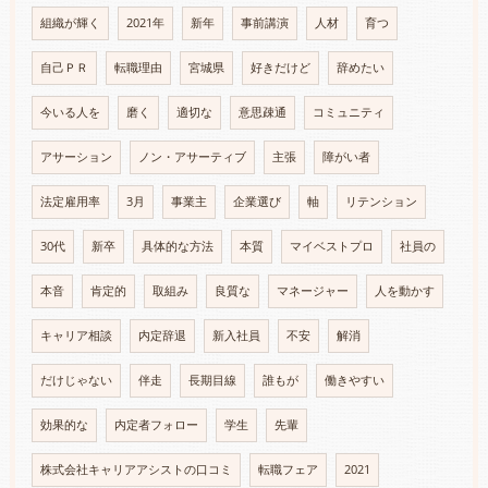
組織が輝く
2021年
新年
事前講演
人材
育つ
自己ＰＲ
転職理由
宮城県
好きだけど
辞めたい
今いる人を
磨く
適切な
意思疎通
コミュニティ
アサーション
ノン・アサーティブ
主張
障がい者
法定雇用率
3月
事業主
企業選び
軸
リテンション
30代
新卒
具体的な方法
本質
マイベストプロ
社員の
本音
肯定的
取組み
良質な
マネージャー
人を動かす
キャリア相談
内定辞退
新入社員
不安
解消
だけじゃない
伴走
長期目線
誰もが
働きやすい
効果的な
内定者フォロー
学生
先輩
株式会社キャリアアシストの口コミ
転職フェア
2021