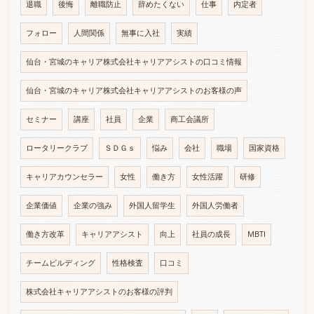
退職
後悔
離職防止
辞めたくない
仕事
内定者
フォロー
人間関係
無事に入社
実績
仙台・宮城のキャリア株式会社キャリアアシストの口コミ情報
仙台・宮城のキャリア株式会社キャリアアシストのお客様の声
セミナー
講座
社員
企業
商工会議所
ロータリークラブ
ＳＤＧｓ
悩み
会社
職場
国家資格
キャリアカウンセラー
女性
働き方
女性活躍
研修
企業価値
企業の強み
外国人留学生
外国人労働者
働き方改革
キャリアアシスト
向上
社員の成長
MBTI
チームビルディング
性格検査
口コミ
株式会社キャリアアシストのお客様の評判