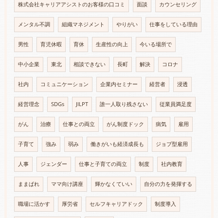
株式会社キャリアアシストのお客様の口コミ
面談
カウンセリング
メンタル不調
組織マネジメント
やりがい
仕事をしている理由
男性
育児休暇
育休
生産性の向上
今いる場所で
中小企業
東北
相談できない
長町
解決
コロナ
社内
コミュニケーション
企業内セミナー
経営者
浸透
経営理念
SDGs
JILPT
誰一人取り残さない
従業員満足度
がん
治療
仕事との両立
がん制度ドック
病気
雇用
子育て
強み
弱み
働きがいも経済成長も
ジョブ型雇用
人事
ジェンダー
仕事と子育ての両立
制度
社内教育
ままぱれ
ママ向け講座
輝かなくていい
自分の力を発揮する
職場に活かす
厚労省
セルフキャリアドック
制度導入