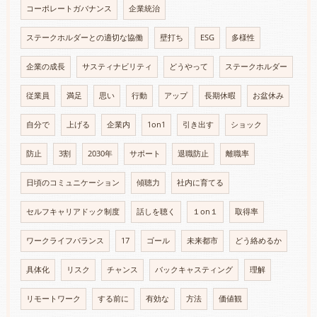
コーポレートガバナンス
企業統治
ステークホルダーとの適切な協働
壁打ち
ESG
多様性
企業の成長
サスティナビリティ
どうやって
ステークホルダー
従業員
満足
思い
行動
アップ
長期休暇
お盆休み
自分で
上げる
企業内
1on1
引き出す
ショック
防止
3割
2030年
サポート
退職防止
離職率
日頃のコミュニケーション
傾聴力
社内に育てる
セルフキャリアドック制度
話しを聴く
１on１
取得率
ワークライフバランス
17
ゴール
未来都市
どう絡めるか
具体化
リスク
チャンス
バックキャスティング
理解
リモートワーク
する前に
有効な
方法
価値観