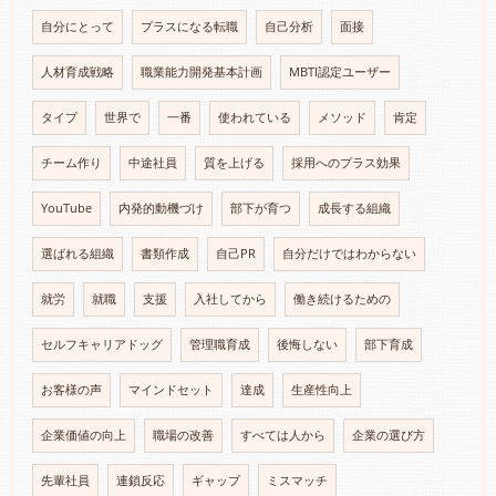
自分にとって
プラスになる転職
自己分析
面接
人材育成戦略
職業能力開発基本計画
MBTI認定ユーザー
タイプ
世界で
一番
使われている
メソッド
肯定
チーム作り
中途社員
質を上げる
採用へのプラス効果
YouTube
内発的動機づけ
部下が育つ
成長する組織
選ばれる組織
書類作成
自己PR
自分だけではわからない
就労
就職
支援
入社してから
働き続けるための
セルフキャリアドッグ
管理職育成
後悔しない
部下育成
お客様の声
マインドセット
達成
生産性向上
企業価値の向上
職場の改善
すべては人から
企業の選び方
先輩社員
連鎖反応
ギャップ
ミスマッチ