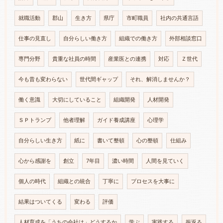
就職活動
郡山
生き方
県庁
市町職員
社内の共通言語
仕事の見直し
自分らしい働き方
組織での働き方
外部相談窓口
専門分野
貴重な社員の時間
産業医との連携
対応
Ｚ世代
今も昔も変わらない
世代間ギャップ
それ、解消しませんか？
働く意識
大切にしていること
組織開発
人材開発
ＳＰトランプ
他者理解
ガイド養成講座
心理学
自分らしい生き方
紙に
書いて整頓
心の整頓
仕組み
心から感謝を
創立
7年目
濃い時間
人間を見ていく
個人の時代
組織との統合
丁寧に
プロセスを大事に
結果はついてくる
変わる
評価
人材育成を「うちの会社は」どうするか
学ぶ
実践する
振返る