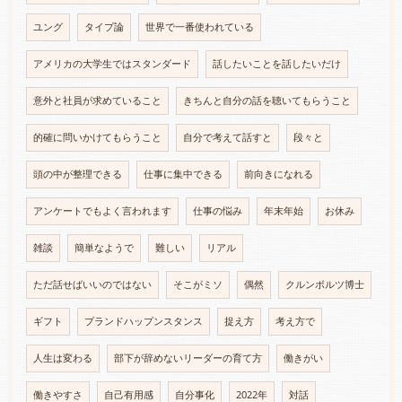
ユング
タイプ論
世界で一番使われている
アメリカの大学生ではスタンダード
話したいことを話したいだけ
意外と社員が求めていること
きちんと自分の話を聴いてもらうこと
的確に問いかけてもらうこと
自分で考えて話すと
段々と
頭の中が整理できる
仕事に集中できる
前向きになれる
アンケートでもよく言われます
仕事の悩み
年末年始
お休み
雑談
簡単なようで
難しい
リアル
ただ話せばいいのではない
そこがミソ
偶然
クルンボルツ博士
ギフト
プランドハップンスタンス
捉え方
考え方で
人生は変わる
部下が辞めないリーダーの育て方
働きがい
働きやすさ
自己有用感
自分事化
2022年
対話