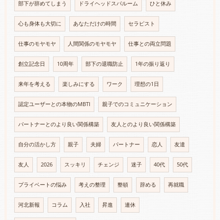
部下が辞めてしまう
ドライヘッドスパルーム
ひと休み
心も身体も大切に
あなただけの時間
セラピスト
仕事のモヤモヤ
人間関係のモヤモヤ
仕事との両立問題
創立記念日
10周年
部下の退職防止
1年の振り返り
来年を考える
楽しみにする
ワーク
理想の1日
認定ユーザーとの本物のMBTI
親子でのコミュニケーション
パートナーとのより良い関係構築
友人とのより良い関係構築
自分の活かし方
親子
夫婦
パートナー
恋人
友達
友人
2026
スッキリ
チェンジ
迷子
40代
50代
プライベートの悩み
考えの整理
整頓
辞める
再就職
河北新報
コラム
入社
昇進
連休