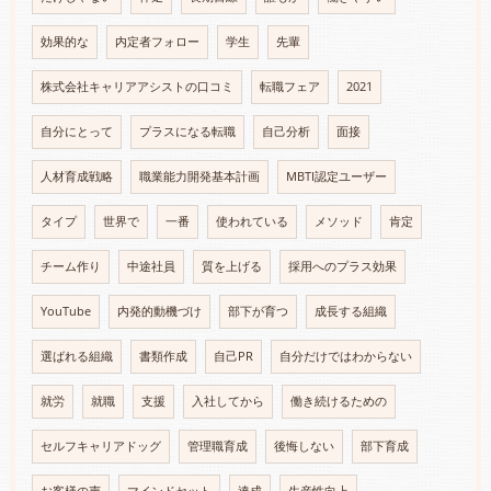
効果的な
内定者フォロー
学生
先輩
株式会社キャリアアシストの口コミ
転職フェア
2021
自分にとって
プラスになる転職
自己分析
面接
人材育成戦略
職業能力開発基本計画
MBTI認定ユーザー
タイプ
世界で
一番
使われている
メソッド
肯定
チーム作り
中途社員
質を上げる
採用へのプラス効果
YouTube
内発的動機づけ
部下が育つ
成長する組織
選ばれる組織
書類作成
自己PR
自分だけではわからない
就労
就職
支援
入社してから
働き続けるための
セルフキャリアドッグ
管理職育成
後悔しない
部下育成