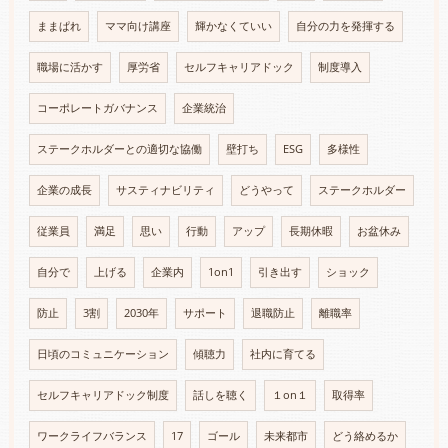
ままぱれ
ママ向け講座
輝かなくていい
自分の力を発揮する
職場に活かす
厚労省
セルフキャリアドック
制度導入
コーポレートガバナンス
企業統治
ステークホルダーとの適切な協働
壁打ち
ESG
多様性
企業の成長
サスティナビリティ
どうやって
ステークホルダー
従業員
満足
思い
行動
アップ
長期休暇
お盆休み
自分で
上げる
企業内
1on1
引き出す
ショック
防止
3割
2030年
サポート
退職防止
離職率
日頃のコミュニケーション
傾聴力
社内に育てる
セルフキャリアドック制度
話しを聴く
１on１
取得率
ワークライフバランス
17
ゴール
未来都市
どう絡めるか