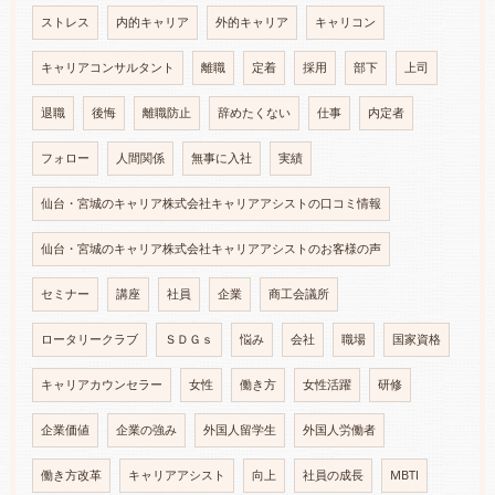
ストレス
内的キャリア
外的キャリア
キャリコン
キャリアコンサルタント
離職
定着
採用
部下
上司
退職
後悔
離職防止
辞めたくない
仕事
内定者
フォロー
人間関係
無事に入社
実績
仙台・宮城のキャリア株式会社キャリアアシストの口コミ情報
仙台・宮城のキャリア株式会社キャリアアシストのお客様の声
セミナー
講座
社員
企業
商工会議所
ロータリークラブ
ＳＤＧｓ
悩み
会社
職場
国家資格
キャリアカウンセラー
女性
働き方
女性活躍
研修
企業価値
企業の強み
外国人留学生
外国人労働者
働き方改革
キャリアアシスト
向上
社員の成長
MBTI