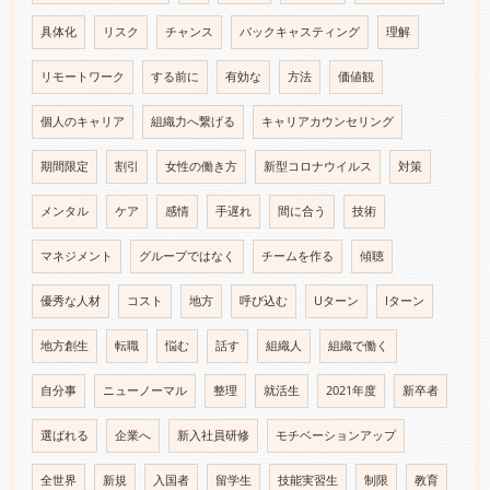
具体化
リスク
チャンス
バックキャスティング
理解
リモートワーク
する前に
有効な
方法
価値観
個人のキャリア
組織力へ繋げる
キャリアカウンセリング
期間限定
割引
女性の働き方
新型コロナウイルス
対策
メンタル
ケア
感情
手遅れ
間に合う
技術
マネジメント
グループではなく
チームを作る
傾聴
優秀な人材
コスト
地方
呼び込む
Uターン
Iターン
地方創生
転職
悩む
話す
組織人
組織で働く
自分事
ニューノーマル
整理
就活生
2021年度
新卒者
選ばれる
企業へ
新入社員研修
モチベーションアップ
全世界
新規
入国者
留学生
技能実習生
制限
教育