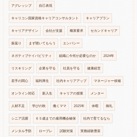
アグレッシブ
自己表現
キャリコン国家資格キャリアコンサルタント
キャリアプラン
キャリアデザイン
会社が支援
概算要求
セカンドキャリア
振返り
まず聴いてもらう
エンパシー
ネガティブケイパビリティ
組織に今何が必要なのか
2024年
リスキリング
企業を守る
社員を守る
健康経営
若手の関心
福利厚生
社内キャリアアップ
マネージャー候補
オンライン対応
新入生
キャリアの授業
メンター
人材不足
学びの秋
働くママ
2025年
休暇
御礼
シニア活躍
６５歳までの雇用機会確保
社内で育てるなら
メンタル予防
ロープレ
試験対策
実務経験豊富