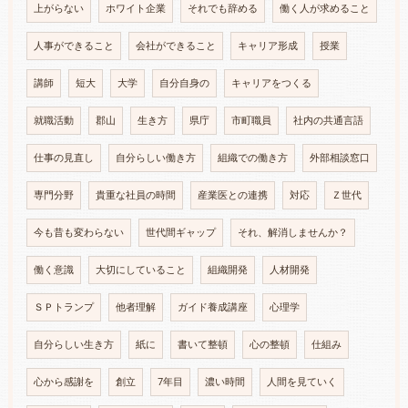
上がらない
ホワイト企業
それでも辞める
働く人が求めること
人事ができること
会社ができること
キャリア形成
授業
講師
短大
大学
自分自身の
キャリアをつくる
就職活動
郡山
生き方
県庁
市町職員
社内の共通言語
仕事の見直し
自分らしい働き方
組織での働き方
外部相談窓口
専門分野
貴重な社員の時間
産業医との連携
対応
Ｚ世代
今も昔も変わらない
世代間ギャップ
それ、解消しませんか？
働く意識
大切にしていること
組織開発
人材開発
ＳＰトランプ
他者理解
ガイド養成講座
心理学
自分らしい生き方
紙に
書いて整頓
心の整頓
仕組み
心から感謝を
創立
7年目
濃い時間
人間を見ていく