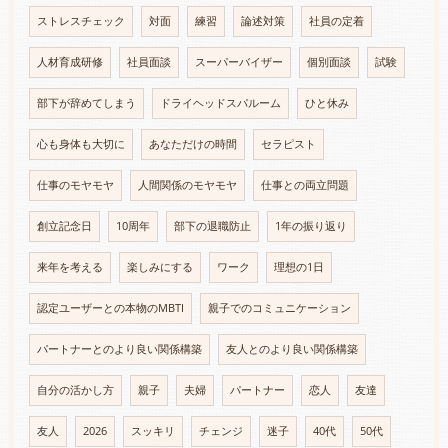
ストレスチェック
対面
練習
論述対策
社員の定着
人材育成研修
社員面談
スーパーバイザー
個別面談
試験
部下が辞めてしまう
ドライヘッドスパルーム
ひと休み
心も身体も大切に
あなただけの時間
セラピスト
仕事のモヤモヤ
人間関係のモヤモヤ
仕事との両立問題
創立記念日
10周年
部下の退職防止
1年の振り返り
来年を考える
楽しみにする
ワーク
理想の1日
認定ユーザーとの本物のMBTI
親子でのコミュニケーション
パートナーとのより良い関係構築
友人とのより良い関係構築
自分の活かし方
親子
夫婦
パートナー
恋人
友達
友人
2026
スッキリ
チェンジ
迷子
40代
50代