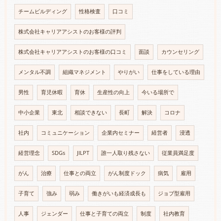
チームビルディング
性格検査
口コミ
株式会社キャリアアシストのお客様の評判
株式会社キャリアアシストのお客様の口コミ
面談
カウンセリング
メンタル不調
組織マネジメント
やりがい
仕事をしている理由
男性
育児休暇
育休
生産性の向上
今いる場所で
中小企業
東北
相談できない
長町
解決
コロナ
社内
コミュニケーション
企業内セミナー
経営者
浸透
経営理念
SDGs
JILPT
誰一人取り残さない
従業員満足度
がん
治療
仕事との両立
がん制度ドック
病気
雇用
子育て
強み
弱み
働きがいも経済成長も
ジョブ型雇用
人事
ジェンダー
仕事と子育ての両立
制度
社内教育