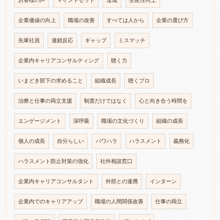
お客様の声
マインドセット
達成
生産性向上
企業価値の向上
職場の改善
すべては人から
企業の選び方
先輩社員
連鎖反応
ギャップ
ミスマッチ
企業内キャリアコンサルティング
聴く力
いまどき部下の求めること
組織成長
聴くプロ
治療と仕事の両立支援
制度だけではなく
心と向き合う時間を
エンゲージメント
深呼吸
職場の文化づくり
組織の成長
個人の成長
自分らしい
パワハラ
ハラスメント
義務化
ハラスメント防止対策の強化
社外相談窓口
企業内キャリアコンサルタント
外部との連携
インターン
企業内でのキャリアアップ
職場の人間関係改善
仕事の両立