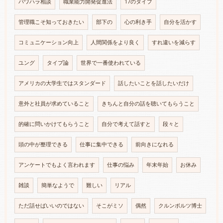
パワハラ相談
職業能力開発促進法
17のタイプ
管理職こそ知っておきたい
部下の
心の利き手
自分を活かす
コミュニケーション向上
人間関係をより良く
すれ違いを減らす
ユング
タイプ論
世界で一番使われている
アメリカの大学生ではスタンダード
話したいことを話したいだけ
意外と社員が求めていること
きちんと自分の話を聴いてもらうこと
的確に問いかけてもらうこと
自分で考えて話すと
段々と
頭の中が整理できる
仕事に集中できる
前向きになれる
アンケートでもよく言われます
仕事の悩み
年末年始
お休み
雑談
簡単なようで
難しい
リアル
ただ話せばいいのではない
そこがミソ
偶然
クルンボルツ博士