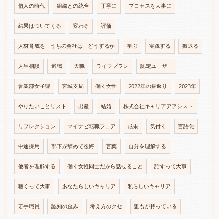
個人の時代
組織との統合
丁寧に
プロセスを大事に
結果はついてくる
変わる
評価
人材育成を「うちの会社は」どうするか
学ぶ
実践する
振返る
人生相談
適職
天職
ライフプラン
認定ユーザー
営業部女子課
宮城支局
働く女性
2022年の振返り
2023年
やりたいことリスト
出産
結婚
株式会社キャリアアアシスト
リフレクション
マイナビ転職フェア
成果
気付く
言語化
中途採用
部下が辞めて後悔
言葉
自分を理解する
他者を理解する
働く女性同士だから話せること
話すって大事
聴くって大事
あなたらしいキャリア
私らしいキャリア
若手職員
認知の歪み
考え方のクセ
誰もが持っている