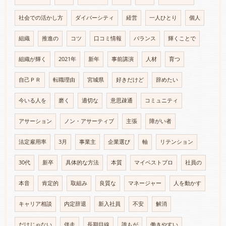
社会での活かし方
ダイバーシティ
経営
一人ひとり
個人
組織
推進の
コツ
口コミ情報
バランス
輝くことで
組織が輝く
2021年
新年
事前講演
人材
育つ
自己ＰＲ
転職理由
宮城県
好きだけど
辞めたい
今いる人を
磨く
適切な
意思疎通
コミュニティ
アサーション
ノン・アサーティブ
主張
障がい者
法定雇用率
3月
事業主
企業選び
軸
リテンション
30代
新卒
具体的な方法
本質
マイベストプロ
社員の
本音
肯定的
取組み
良質な
マネージャー
人を動かす
キャリア相談
内定辞退
新入社員
不安
解消
だけじゃない
伴走
長期目線
誰もが
働きやすい