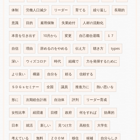
体制
労働人口減少
リーダー
育てる
繰り返し
長期的
意識
目的
雇用保険
失業給付
人材の流動化
本音を引き出す
10月から
変更
自己都合退職
１７
自信
理由
辞めるのをやめる
伝え方
聴き方
types
深い
ウィズコロナ
時代
組織で
力を発揮するために
より良い
構築
自分を
頼る
信頼する
ＳＤＧｓセミナー
全国
議員
推進力に
熱い思いを
形に
次期総合計画
自治体
評判
リーダー育成
女性比率
経団連
目標
政府
何をすれば
効果的
日本
就活
新しい
見つけ方
高校生
大学生
考えている
無料
ＺＯＯＭ
移住
候補
自分らしさ