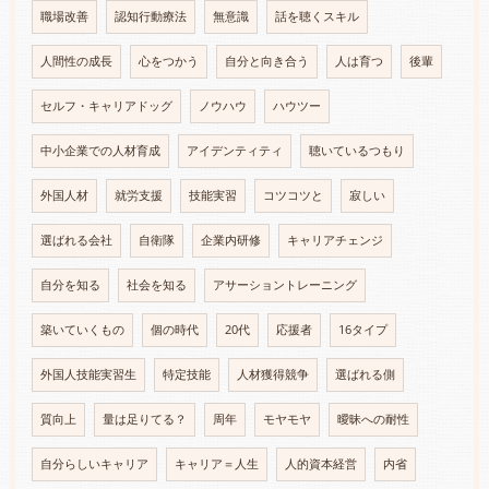
職場改善
認知行動療法
無意識
話を聴くスキル
人間性の成長
心をつかう
自分と向き合う
人は育つ
後輩
セルフ・キャリアドッグ
ノウハウ
ハウツー
中小企業での人材育成
アイデンティティ
聴いているつもり
外国人材
就労支援
技能実習
コツコツと
寂しい
選ばれる会社
自衛隊
企業内研修
キャリアチェンジ
自分を知る
社会を知る
アサーショントレーニング
築いていくもの
個の時代
20代
応援者
16タイプ
外国人技能実習生
特定技能
人材獲得競争
選ばれる側
質向上
量は足りてる？
周年
モヤモヤ
曖昧への耐性
自分らしいキャリア
キャリア＝人生
人的資本経営
内省