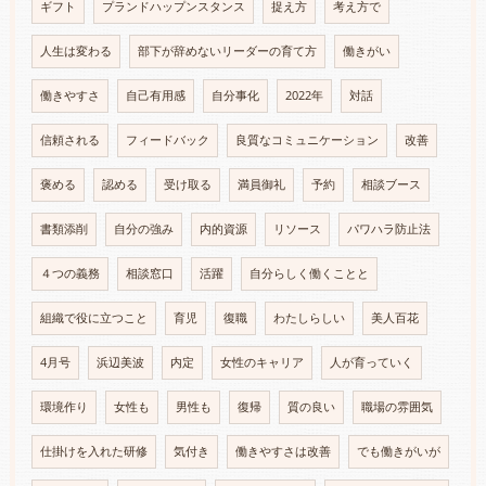
ギフト
プランドハップンスタンス
捉え方
考え方で
人生は変わる
部下が辞めないリーダーの育て方
働きがい
働きやすさ
自己有用感
自分事化
2022年
対話
信頼される
フィードバック
良質なコミュニケーション
改善
褒める
認める
受け取る
満員御礼
予約
相談ブース
書類添削
自分の強み
内的資源
リソース
パワハラ防止法
４つの義務
相談窓口
活躍
自分らしく働くことと
組織で役に立つこと
育児
復職
わたしらしい
美人百花
4月号
浜辺美波
内定
女性のキャリア
人が育っていく
環境作り
女性も
男性も
復帰
質の良い
職場の雰囲気
仕掛けを入れた研修
気付き
働きやすさは改善
でも働きがいが