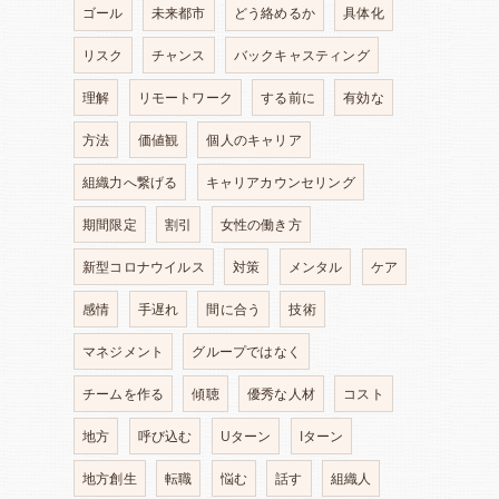
ゴール
未来都市
どう絡めるか
具体化
リスク
チャンス
バックキャスティング
理解
リモートワーク
する前に
有効な
方法
価値観
個人のキャリア
組織力へ繋げる
キャリアカウンセリング
期間限定
割引
女性の働き方
新型コロナウイルス
対策
メンタル
ケア
感情
手遅れ
間に合う
技術
マネジメント
グループではなく
チームを作る
傾聴
優秀な人材
コスト
地方
呼び込む
Uターン
Iターン
地方創生
転職
悩む
話す
組織人