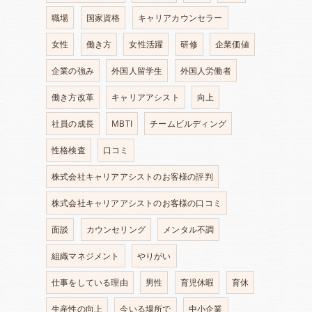
職場
国家資格
キャリアカウンセラー
女性
働き方
女性活躍
研修
企業価値
企業の強み
外国人留学生
外国人労働者
働き方改革
キャリアアシスト
向上
社員の成長
MBTI
チームビルディング
性格検査
口コミ
株式会社キャリアアシストのお客様の評判
株式会社キャリアアシストのお客様の口コミ
面談
カウンセリング
メンタル不調
組織マネジメント
やりがい
仕事をしている理由
男性
育児休暇
育休
生産性の向上
今いる場所で
中小企業