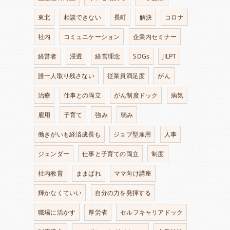
東北
相談できない
長町
解決
コロナ
社内
コミュニケーション
企業内セミナー
経営者
浸透
経営理念
SDGs
JILPT
誰一人取り残さない
従業員満足度
がん
治療
仕事との両立
がん制度ドック
病気
雇用
子育て
強み
弱み
働きがいも経済成長も
ジョブ型雇用
人事
ジェンダー
仕事と子育ての両立
制度
社内教育
ままぱれ
ママ向け講座
輝かなくていい
自分の力を発揮する
職場に活かす
厚労省
セルフキャリアドック