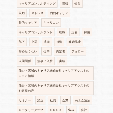
キャリアコンサルティング
資格
仙台
異動
ストレス
内的キャリア
外的キャリア
キャリコン
キャリアコンサルタント
離職
定着
採用
部下
上司
退職
後悔
離職防止
辞めたくない
仕事
内定者
フォロー
人間関係
無事に入社
実績
仙台・宮城のキャリア株式会社キャリアアシストの
口コミ情報
仙台・宮城のキャリア株式会社キャリアアシストの
お客様の声
セミナー
講座
社員
企業
商工会議所
ロータリークラブ
ＳＤＧｓ
悩み
会社