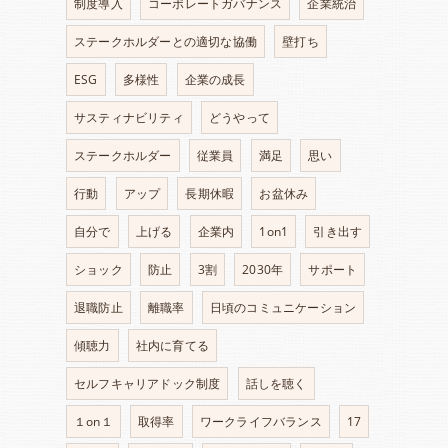
制度導入
コーポレートガバナンス
企業統治
ステークホルダーとの適切な協働
壁打ち
ESG
多様性
企業の成長
サスティナビリティ
どうやって
ステークホルダー
従業員
満足
思い
行動
アップ
長期休暇
お盆休み
自分で
上げる
企業内
1on1
引き出す
ショック
防止
3割
2030年
サポート
退職防止
離職率
日頃のコミュニケーション
傾聴力
社内に育てる
セルフキャリアドック制度
話しを聴く
１on１
取得率
ワークライフバランス
17